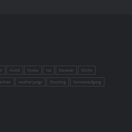
st
Hund
Husky
Isa
Kanaren
Kirche
ärchen
reuther jungs
Shooting
Sonnenaufgang