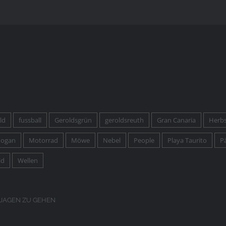
ld
fussball
Geroldsgrün
geroldsreuth
Gran Canaria
Herb
ogan
Motorrad
Möwe
Nebel
People
Playa Taurito
P
ld
Wellen
 JAGEN ZU GEHEN