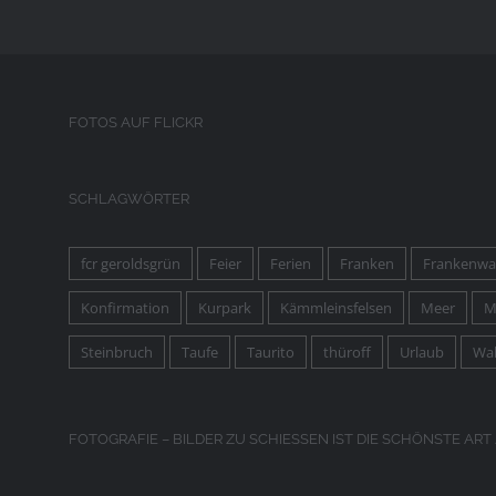
FOTOS AUF FLICKR
SCHLAGWÖRTER
fcr geroldsgrün
Feier
Ferien
Franken
Frankenwa
Konfirmation
Kurpark
Kämmleinsfelsen
Meer
M
Steinbruch
Taufe
Taurito
thüroff
Urlaub
Wa
FOTOGRAFIE – BILDER ZU SCHIESSEN IST DIE SCHÖNSTE ART