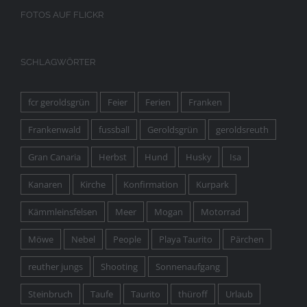
FOTOS AUF FLICKR
SCHLAGWÖRTER
fcr geroldsgrün
Feier
Ferien
Franken
Frankenwald
fussball
Geroldsgrün
geroldsreuth
Gran Canaria
Herbst
Hund
Husky
Isa
Kanaren
Kirche
Konfirmation
Kurpark
Kämmleinsfelsen
Meer
Mogan
Motorrad
Möwe
Nebel
People
Playa Taurito
Pärchen
reuther jungs
Shooting
Sonnenaufgang
Steinbruch
Taufe
Taurito
thüroff
Urlaub